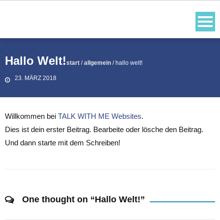
Skip
to
content
Hallo Welt!
start
/
allgemein
/
hallo welt!
23. MÄRZ 2018
Willkommen bei
TALK WITH ME Websites
.
Dies ist dein erster Beitrag. Bearbeite oder lösche den Beitrag.
Und dann starte mit dem Schreiben!
One thought on “
Hallo Welt!
”